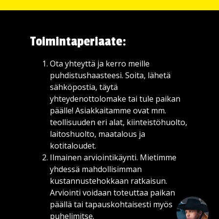
Toimintaperiaate:
Ota yhteyttä ja kerro meille
puhdistushaasteesi. Soita, lähetä
sähköpostia, täytä
yhteydenottolomake tai tule paikan
päälle! Asiakkaitamme ovat mm.
teollisuuden eri alat, kiinteistöhuolto,
laitoshuolto, maatalous ja
kotitaloudet.
Ilmainen arviointikäynti. Mietimme
yhdessä mahdollisimman
👋Moi - kysy tuotteista, varaosista tai
kustannustehokkaan ratkaisun.
huollosta. Minä autan!
Arviointi voidaan toteuttaa paikan
päällä tai tapauskohtaisesti myös
puhelimitse.