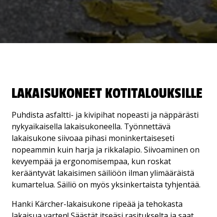
LAKAISUKONEET KOTITALOUKSILLE
Puhdista asfaltti- ja kivipihat nopeasti ja näppärästi
nykyaikaisella lakaisukoneella. Työnnettävä
lakaisukone siivoaa pihasi moninkertaiseseti
nopeammin kuin harja ja rikkalapio. Siivoaminen on
kevyempää ja ergonomisempaa, kun roskat
kerääntyvät lakaisimen säiliöön ilman ylimääräistä
kumartelua. Säiliö on myös yksinkertaista tyhjentää.
Hanki Kärcher-lakaisukone ripeää ja tehokasta
lakaisua varten! Säästät itseäsi rasitukselta ja saat