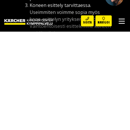
Koneen esittely tarvittaessa.
Useimmiten voimme sopia myös
kone-esittelyn yrityksenne tiloissa.
SOITA
NAVIGOI
Vaihtoehtoisesti esittelemme koneen
meidän tiloissamme.
Kirjallinen tarjous. Laskemme
kokonaisvaltaisen tarjouksen
keskustelemistamme vaihtoehdoista.
Ostopäätös. Koneen toimittaminen ja
käyttöopastus.
Meillä saat jatkossakin apua
ongelmatilanteissa.
Kerro meille puhdistushaasteesi
– etsimme sinulle oikean
ratkaisun!