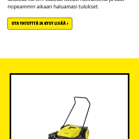
nopeammin aikaan haluamasi tulokset.
OTA YHTEYTTÄ JA KYSY LISÄÄ ›