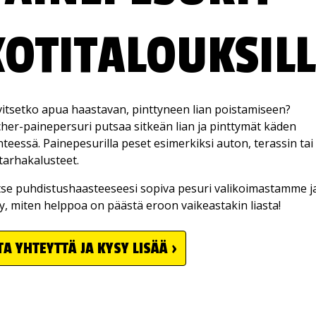
KOTITALOUKSILL
itsetko apua haastavan, pinttyneen lian poistamiseen?
her-painepersuri putsaa sitkeän lian ja pinttymät käden
teessä. Painepesurilla peset esimerkiksi auton, terassin tai
arhakalusteet.
tse puhdistushaasteeseesi sopiva pesuri valikoimastamme j
ty, miten helppoa on päästä eroon vaikeastakin liasta!
TA YHTEYTTÄ JA KYSY LISÄÄ ›