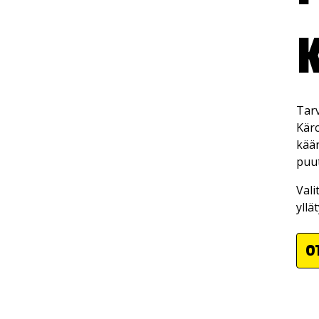
Tarv
Kärc
kään
puut
Vali
yllä
O