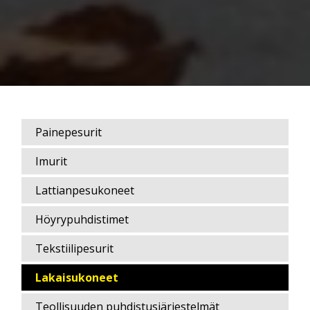
Painepesurit
Imurit
Lattianpesukoneet
Höyrypuhdistimet
Tekstiilipesurit
Lakaisukoneet
Teollisuuden puhdistusjärjestelmät