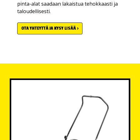
pinta-alat saadaan lakaistua tehokkaasti ja
taloudellisesti.
OTA YHTEYTTÄ JA KYSY LISÄÄ ›