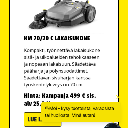
KM 70/20 C LAKAISUKONE
Kompakti, työnnettävä lakaisukone
sisä- ja ulkoalueiden tehokkaaseen
ja nopeaan lakaisuun. Säädettävä
pääharja ja pölynsuodattimet.
Säädettävän sivuharjan kanssa
työskentelyleveys on 70 cm.
Hinta: Kampanja 499 € sis.
alv 25,5 %
👋Moi - kysy tuotteista, varaosista
tai huollosta. Minä autan!
LUE LISÄÄ »