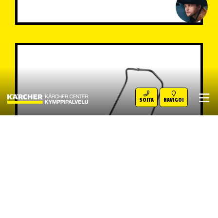
SOITA
NAVIGOI
KM 70/20 C LAKAISUKONE 2
SIVUHARJALLA