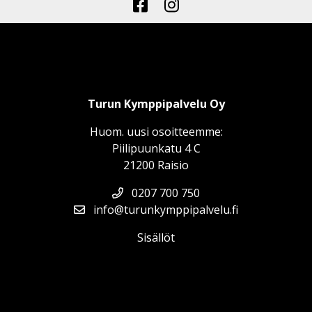
Turun Kymppipalvelu Oy
Huom. uusi osoitteemme:
Piilipuunkatu 4 C
21200 Raisio
0207 700 750
info@turunkymppipalvelu.fi
Sisällöt