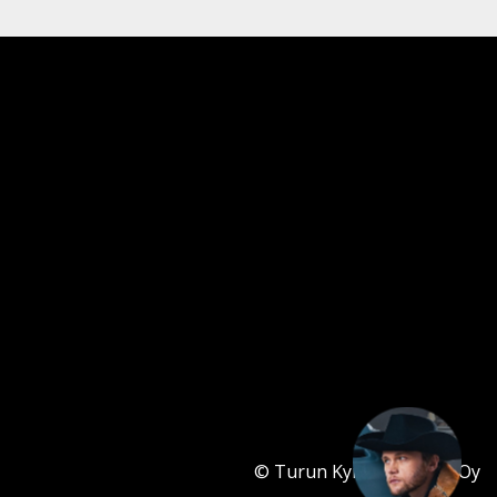
👋Moi - kysy tuotteista, varaosista tai
huollosta. Minä autan!
© Turun Kymppipalvelu Oy