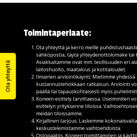
Toimintaperiaate:
Ota yhteyttä ja kerro meille puhdistushaaste
sähköpostia, täytä yhteydenottolomake tai t
Asiakkaitamme ovat mm. teollisuuden eri alat
Ota yhteyttä
laitoshuolto, maatalous ja kotitaloudet.
Ilmainen arviointikäynti. Mietimme yhdess
kustannustehokkaan ratkaisun. Arviointi vo
päällä tai tapauskohtaisesti myös puhelimit
Koneen esittely tarvittaessa. Useimmiten 
esittelyn yrityksenne tiloissa. Vaihtoehtois
meidän tiloissamme.
Kirjallinen tarjous. Laskemme kokonaisvalt
keskustelemistamme vaihtoehdoista.
Ostopäätös. Koneen toimittaminen ja käytt