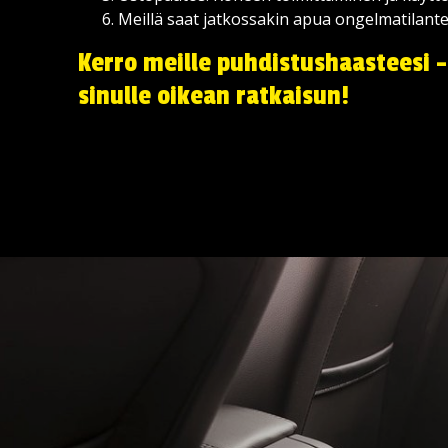
Meillä saat jatkossakin apua ongelmatilante
Kerro meille puhdistushaasteesi 
sinulle oikean ratkaisun!