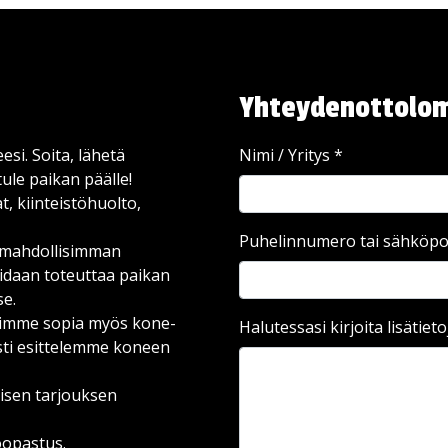
Yhteydenottolo
esi. Soita, lähetä
Nimi / Yritys
*
ule paikan päälle!
, kiinteistöhuolto,
Puhelinnumero tai sähköpo
ä mahdollisimman
idaan toteuttaa paikan
se.
voimme sopia myös kone-
Halutessasi kirjoita lisätieto
esti esittelemme koneen
aisen tarjouksen
öopastus.