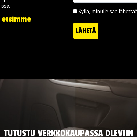
issa.
Kyllä, minulle saa lähettä
– etsimme
LÄHETÄ
TUTUSTU VERKKOKAUPASSA OLEVIIN