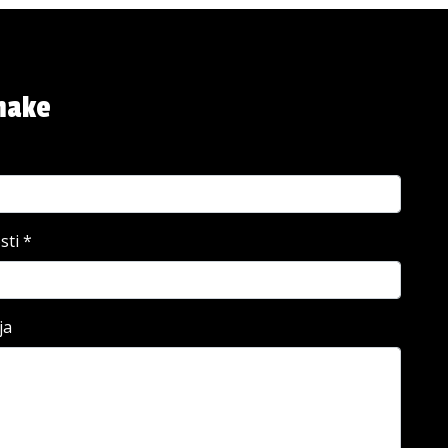
make
sti
*
ja