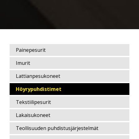
Painepesurit
Imurit
Lattianpesukoneet
Höyrypuhdistimet
Tekstiilipesurit
Lakaisukoneet
Teollisuuden puhdistusjärjestelmät