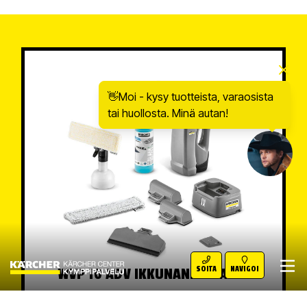
👋Moi - kysy tuotteista, varaosista
tai huollosta. Minä autan!
SOITA
NAVIGOI
WVP 10 ADV IKKUNANKUIVAIN
Akkukäyttöinen WVP 10 Avd ikkuna-