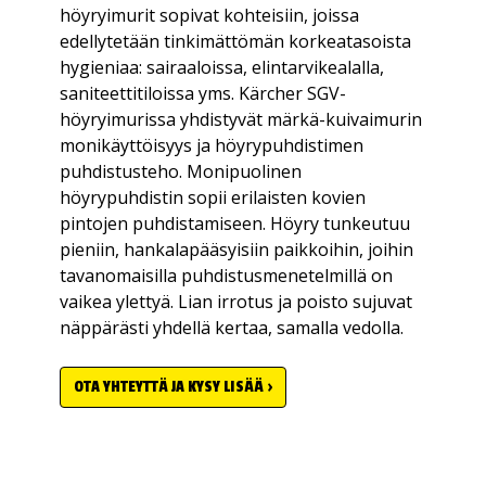
höyryimurit sopivat kohteisiin, joissa
edellytetään tinkimättömän korkeatasoista
hygieniaa: sairaaloissa, elintarvikealalla,
saniteettitiloissa yms. Kärcher SGV-
höyryimurissa yhdistyvät märkä-kuivaimurin
monikäyttöisyys ja höyrypuhdistimen
puhdistusteho. Monipuolinen
höyrypuhdistin sopii erilaisten kovien
pintojen puhdistamiseen. Höyry tunkeutuu
pieniin, hankalapääsyisiin paikkoihin, joihin
tavanomaisilla puhdistusmenetelmillä on
vaikea ylettyä. Lian irrotus ja poisto sujuvat
näppärästi yhdellä kertaa, samalla vedolla.
OTA YHTEYTTÄ JA KYSY LISÄÄ ›