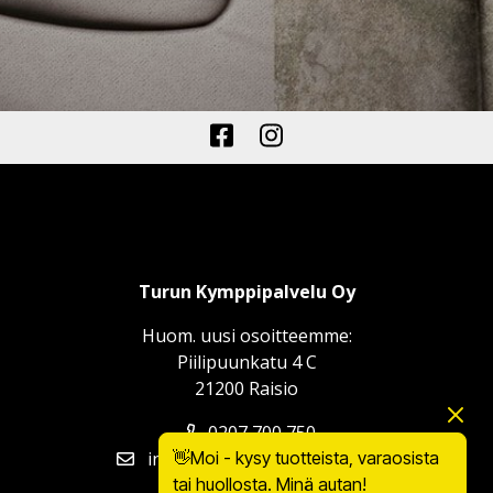
Turun Kymppipalvelu Oy
Huom. uusi osoitteemme:
Piilipuunkatu 4 C
21200 Raisio
0207 700 750
info@turunkymppipalvelu.fi
👋Moi - kysy tuotteista, varaosista
tai huollosta. Minä autan!