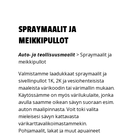
Eurocel
jätevesipumppu
Koch-Chemie
SPRAYMAALIT JA
MEIKKIPULLOT
Auto- ja teollisuusmaalit
> Spraymaalit ja
meikkipullot
Valmistamme laadukkaat spraymaalit ja
sivellinpullot 1K, 2K ja vesiohenteisista
maaleista värikoodin tai värimallin mukaan.
Käytössämme on myös värilukulaite, jonka
avulla saamme oikean sävyn suoraan esim.
auton maalipinnasta. Voit toki valita
mieleisesi sävyn kattavasta
värikarttavalikoimastammekin.
Pohjamaalit, lakat ja muut apuaineet