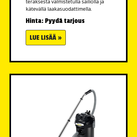
teräksestä valmistetulla säiliöllä ja
kätevällä laakasuodattimella.
Hinta: Pyydä tarjous
LUE LISÄÄ »
👋Moi - kysy tuotteista, varaosista tai
huollosta. Minä autan!