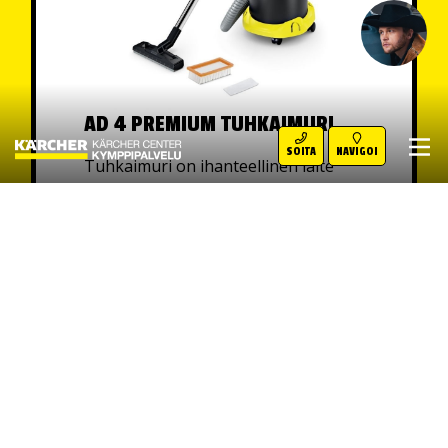
AD 4 PREMIUM TUHKAIMURI
SOITA
NAVIGOI
Tuhkaimuri on ihanteellinen laite
tehokkaaseen ja turvalliseen tuhkan
imurointiin. Metallisäiliön koko on 17
litraa.
Hinta: Pyydä tarjous
LUE LISÄÄ »