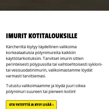
IMURIT KOTITALOUKSILLE
Kärcheriltä löytyy täydellinen valikoima
korkealaatuisia pölynimureita kaikkiin
käyttötarkoituksiin. Tarvitset imurin sitten
perinteisesti pölypussilla tai vaihtoehtoisesti sykloni-
tai vesisuodatinimurin, valikoimastamme löydät
varmasti tarvitsemasi.
Tutustu valikoimaamme ja löydä juuri oikea
pölynimuri suureen tai pieneen kotiin!
OTA YHTEYTTÄ JA KYSY LISÄÄ ›