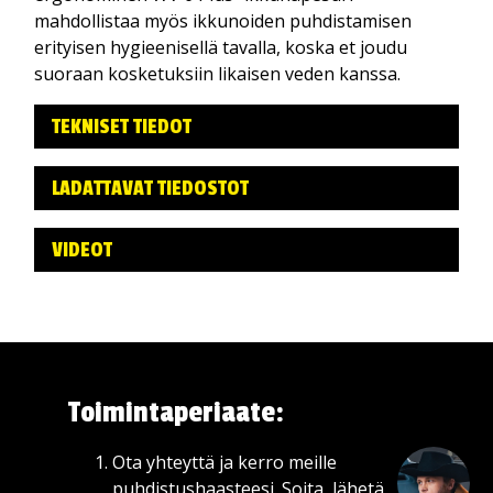
mahdollistaa myös ikkunoiden puhdistamisen
erityisen hygieenisellä tavalla, koska et joudu
suoraan kosketuksiin likaisen veden kanssa.
TEKNISET TIEDOT
LADATTAVAT TIEDOSTOT
VIDEOT
👋Moi - kysy tuotteista, varaosista tai
Toimintaperiaate:
huollosta. Minä autan!
Ota yhteyttä ja kerro meille
puhdistushaasteesi. Soita, lähetä