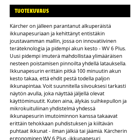
TUOTEKUVAUS
Kärcher on jälleen parantanut alkuperäistä
ikkunapesuriaan ja kehittänyt entistäkin
joustavamman mallin, jossa on innovatiivinen
teräteknologia ja pidempi akun kesto - WV 6 Plus.
Uusi pidempi imuterä mahdollistaa ylimääräisen
nesteen poistamisen pinnoilta yhdellä latauksella.
Ikkunapesurin erittäin pitkä 100 minuutin akun
kesto takaa, että ehdit pestä todella paljon
ikkunapintaa. Voit suunnitella siivouksesi tarkasti
näytön avulla, joka näyttää jäljellä olevat
käyttöminuutit. Kuten aina, älykäs suihkepullon ja
mikrokuituliinan yhdistelmä yhdessä
ikkunapesurin imutoiminnon kanssa takaavat
erittäin tehokkaan puhdistuksen ja kiiltävän
puhtaat ikkunat - ilman jälkiä tai jäämiä. Kärcherin
ergonominen WV 6 Plus -ikkunapesuri