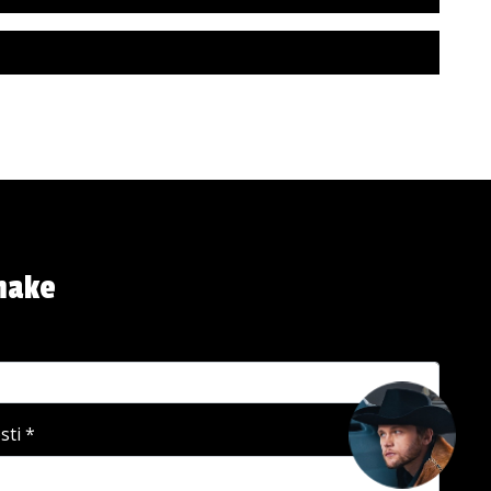
make
👋Moi - kysy tuotteista, varaosista tai
huollosta. Minä autan!
sti
*