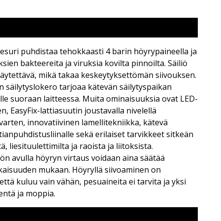
esuri puhdistaa tehokkaasti 4 barin höyrypaineella ja
sien bakteereita ja viruksia kovilta pinnoilta. Säiliö
i täytettävä, mikä takaa keskeytyksettömän siivouksen.
n säilytyslokero tarjoaa kätevän säilytyspaikan
tkulle suoraan laitteessa. Muita ominaisuuksia ovat LED-
, EasyFix-lattiasuutin joustavalla nivelellä
rten, innovatiivinen lamellitekniikka, kätevä
tianpuhdistusliinalle sekä erilaiset tarvikkeet sitkeän
ä, liesituulettimilta ja raoista ja liitoksista.
ön avulla höyryn virtaus voidaan aina säätää
 likaisuuden mukaan. Höyryllä siivoaminen on
vettä kuluu vain vähän, pesuaineita ei tarvita ja yksi
ientä ja moppia.