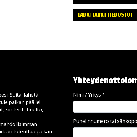
LADATTAVAT TIEDOSTOT
Yhteydenottolo
esi. Soita, lähetä
Nimi / Yritys
*
ule paikan päälle!
, kiinteistöhuolto,
Puhelinnumero tai sähköpo
ä mahdollisimman
idaan toteuttaa paikan