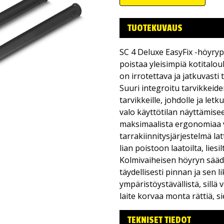
TUOTEKUVAUS
SC 4 Deluxe EasyFix -höyryp
poistaa yleisimpiä kotitalouk
on irrotettava ja jatkuvast
Suuri integroitu tarvikkeide
tarvikkeille, johdolle ja le
valo käyttötilan näyttämiseen
maksimaalista ergonomiaa va
tarrakiinnitysjärjestelmä lat
lian poistoon laatoilta, liesilt
Kolmivaiheisen höyryn sääd
täydellisesti pinnan ja sen
ympäristöystävällistä, sillä 
laite korvaa monta rättiä, s
TEKNISET TIEDOT