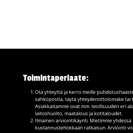
Toimintaperiaate:
Ota yhteyttä ja kerro meille puhdistushaaste
sähköpostia, täytä yhteydenottolomake tai t
Asiakkaitamme ovat mm. teollisuuden eri alat
laitoshuolto, maatalous ja kotitaloudet.
Ilmainen arviointikäynti. Mietimme yhdess
kustannustehokkaan ratkaisun. Arviointi vo