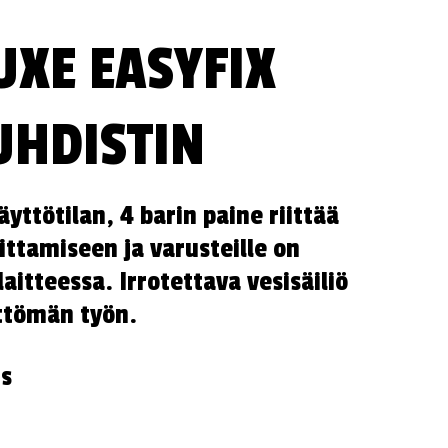
UXE EASYFIX
HDISTIN
äyttötilan, 4 barin paine riittää
oittamiseen ja varusteille on
laitteessa. Irrotettava vesisäiliö
ttömän työn.
us