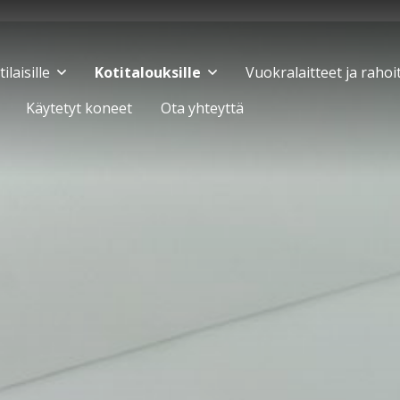
laisille
Kotitalouksille
Vuokralaitteet ja rahoi
Käytetyt koneet
Ota yhteyttä