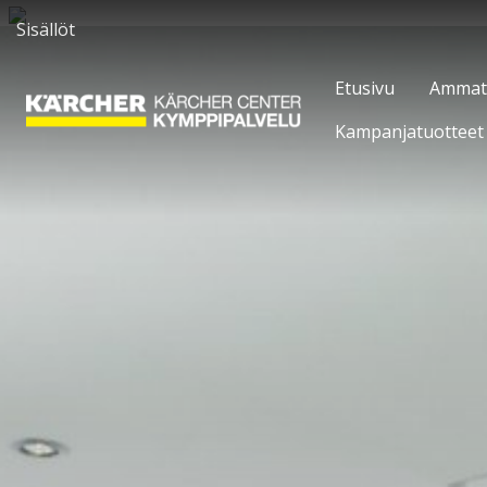
Sisällöt
Etusivu
Ammatti
Kampanjatuotteet