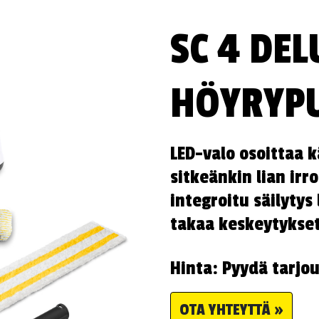
SC 4 DEL
HÖYRYPU
LED-valo osoittaa k
sitkeänkin lian irr
integroitu säilytys 
takaa keskeytykse
Hinta: Pyydä tarjo
OTA YHTEYTTÄ »