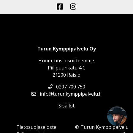
Turun Kymppipalvelu Oy
Huom. uusi osoitteemme:
Piilipuunkatu 4 C
21200 Raisio
0207 700 750
👋Moi - kysy tuotteista, varaosista tai
info@turunkymppipalvelu.fi
huollosta. Minä autan!
Sisällöt
Tietosuojaseloste
© Turun Kymppipalvelu