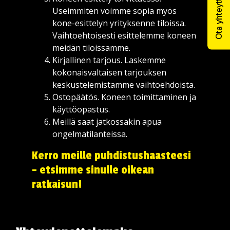
Ota yhteyttä
Useimmiten voimme sopia myös
kone-esittelyn yrityksenne tiloissa.
Vaihtoehtoisesti esittelemme koneen
meidän tiloissamme.
Kirjallinen tarjous. Laskemme
kokonaisvaltaisen tarjouksen
keskustelemistamme vaihtoehdoista.
Ostopäätös. Koneen toimittaminen ja
käyttöopastus.
Meillä saat jatkossakin apua
ongelmatilanteissa.
Kerro meille puhdistushaasteesi
– etsimme sinulle oikean
ratkaisun!