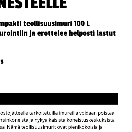
NESTEELLE
mpakti teollisuusimuri 100 L
urointiin ja erottelee helposti lastut
us
östöjätteelle tarkoitetuilla imureilla voidaan poistaa
jyrsinkoneista ja nykyaikaisista koneistuskeskuksista
sa. Nämä teollisuusimurit ovat pienikokoisia ja