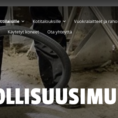
ilaisille
Kotitalouksille
Vuokralaitteet ja raho
Käytetyt koneet
Ota yhteyttä
OLLISUUS­IMU