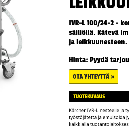
LEIKKUU
IVR-L 100/24-2 - ko
säiliöllä. Kätevä im
ja leikkuunesteen.
Hinta: Pyydä tarjo
OTA YHTEYTTÄ »
TUOTEKUVAUS
Kärcher IVR-L nesteelle ja ty
työstöjätettä ja emulsoida 
kaikkialla tuotantolaitokses