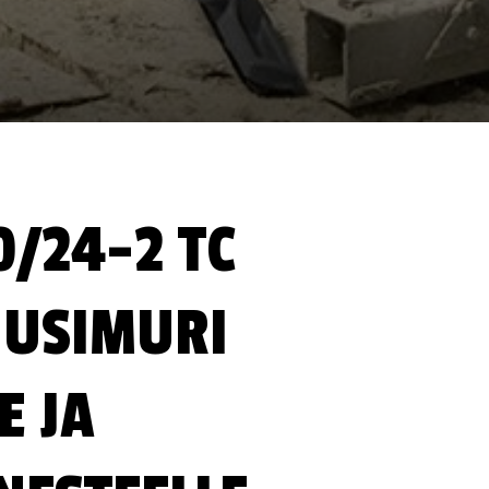
0/24-2 TC
UUSIMURI
E JA