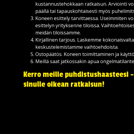
kustannustehokkaan ratkaisun. Arviointi vo
päällä tai tapauskohtaisesti myös puhelimit
Koneen esittely tarvittaessa. Useimmiten 
esittelyn yrityksenne tiloissa. Vaihtoehtois
meidän tiloissamme.
Kirjallinen tarjous. Laskemme kokonaisvalt
keskustelemistamme vaihtoehdoista.
Ostopäätös. Koneen toimittaminen ja käytt
Meillä saat jatkossakin apua ongelmatilante
Kerro meille puhdistushaasteesi 
sinulle oikean ratkaisun!