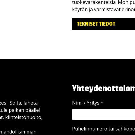
tuokevarakenteisia. Monipu
käytön ja varmistavat erin
TEKNISET TIEDOT
Yhteydenottolo
esi. Soita, lähetä
Nimi / Yritys
*
ule paikan päälle!
, kiinteistöhuolto,
Puhelinnumero tai sähköpo
ä mahdollisimman