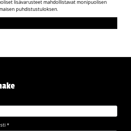
oliset lisävarusteet mahdollistavat monipuolisen
omaisen puhdistustuloksen.
make
sti
*