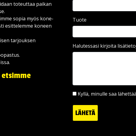
idaan toteuttaa paikan
se.
voimme sopia myös kone-
Tuote
esti esittelemme koneen
aisen tarjouksen
Halutessasi kirjoita lisätieto
öopastus.
issa.
– etsimme
Kyllä, minulle saa lähettä
LÄHETÄ