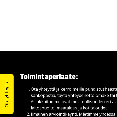
Toimintaperiaate:
Ota yhteyttä
Ota yhteyttä ja kerro meille puhdistushaaste
sähköpostia, täytä yhteydenottolomake tai t
Asiakkaitamme ovat mm. teollisuuden eri alat
laitoshuolto, maatalous ja kotitaloudet.
Ilmainen arviointikäynti. Mietimme yhdess