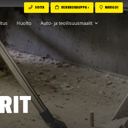
SOITA
VERKKOKAUPPA ›
NAVIGOI
itus
Huolto
Auto- ja teollisuusmaalit
RIT