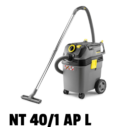
Eurocel
jätevesipumppu
Koch-Chemie
NT 40/1 AP L