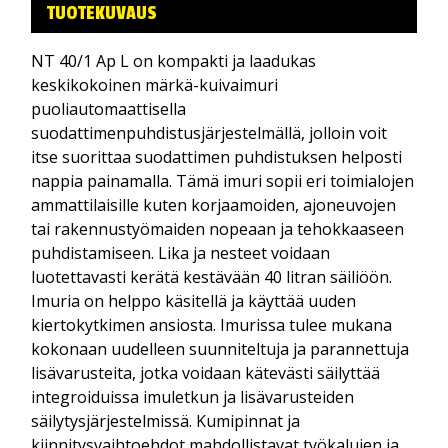
TUOTEKUVAUS
NT 40/1 Ap L on kompakti ja laadukas
keskikokoinen märkä-kuivaimuri
puoliautomaattisella
suodattimenpuhdistusjärjestelmällä, jolloin voit
itse suorittaa suodattimen puhdistuksen helposti
nappia painamalla. Tämä imuri sopii eri toimialojen
ammattilaisille kuten korjaamoiden, ajoneuvojen
tai rakennustyömaiden nopeaan ja tehokkaaseen
puhdistamiseen. Lika ja nesteet voidaan
luotettavasti kerätä kestävään 40 litran säiliöön.
Imuria on helppo käsitellä ja käyttää uuden
kiertokytkimen ansiosta. Imurissa tulee mukana
kokonaan uudelleen suunniteltuja ja parannettuja
lisävarusteita, jotka voidaan kätevästi säilyttää
integroiduissa imuletkun ja lisävarusteiden
säilytysjärjestelmissä. Kumipinnat ja
kiinnitysvaihtoehdot mahdollistavat työkalujen ja